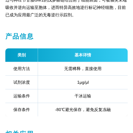
过与神经节苷脂GM1的戊多糖链结合附于细胞表面，可被轴突末端
吸收并逆向运输至胞体，进而特异高效地逆行标记神经细胞，目前
已成为应用最广泛的无毒逆行示踪剂。
产品信息
类别
基本详情
使用方法
无需稀释，直接使用
试剂浓度
1μg/μl
运输条件
干冰运输
保存条件
-80℃避光保存，避免反复冻融