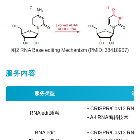
图2 RNA Base editing Mechanism (PMID: 38418907)
服务内容
服务类型
适
• CRISPR/Cas13 R
RNA edit质粒
• A-I RNA编辑技术
RNA edit
• CRISPR/Cas13 R