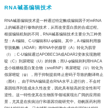
RNA碱基编辑技术
RNA碱基编辑技术是一种通过特定酶或编辑因子对mRNA
上的碱基进行修饰的技术，从而改变蛋白质的合成过程。
根据编辑机制的不同，RNA碱基编辑技术主要分为三种类
型：A-I编辑、C-U编辑和U-ψ编辑。其中，A-I编辑利用腺
苷脱氨酶（ADAR）将RNA中的腺苷（A）转化为肌苷
（I）；C-U编辑通过APOBEC3A或ADAR2变体实现胞嘧
啶（C）到尿嘧啶（U）的转换；而U-ψ编辑则利用H/ACA
盒小核糖核蛋白复合物（snoRNP）将尿嘧啶（U）转化为
假尿嘧啶（ψ），用于抑制提前终止密码子导致的翻译终止
（图4）。由于RNA编辑是在RNA水平上进行的，不会对
基因组序列造成永久性改变，因此具有较高的安全性和可
逆性。这一特性使其在生物医学领域展现出广阔的应用前
景，尤其是在疾病治疗和基因功能研究中。劲帆医药利用