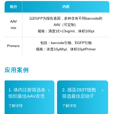
组分
内容
以EGFP为报告基因，多种含有不同barcode的
AAV
AAV（可定制）
mix
规格：滴度1E+13vg/ml、体积100µl
包括：barcode引物、EGFP引物
Primers
规格：浓度10µM/µl、体积10µl/Primer
应用案例
1. 体内注射筛选各
2. 感染293T细胞
组织最佳AAV衣壳
筛选最佳启动子
了解详情
了解详情