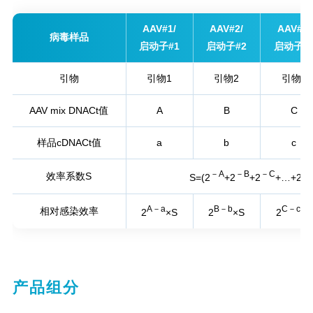
AAV#1/
AAV#2/
AAV#3/
病毒样品
启动子#1
启动子#2
启动子#
引物
引物1
引物2
引物3
AAV mix DNACt值
A
B
C
样品cDNACt值
a
b
c
－A
－B
－C
－I
效率系数S
S=(2
+2
+2
+…+2
A－a
B－b
C－c
相对感染效率
2
×S
2
×S
2
×S
产品组分