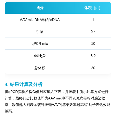
成分
体积（μl）
AAV mix DNA/样品cDNA
1
引物
0.4
qPCR mix
10
ddH
O
8.2
2
总体积
20
4. 结果计算及分析
将qPCR实验所得Ct值对应填入下表，并按表中所示计算方式进行
计算，最终的占比数值即为AAV mix中不同衣壳病毒相对感染效
率，数值越大则表示该种衣壳AAV的感染效率越高/启动子表达效能
越高。