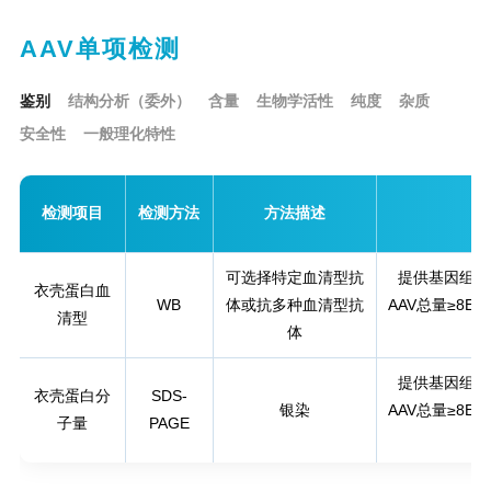
AAV单项检测
鉴别
结构分析（委外）
含量
生物学活性
纯度
杂质
安全性
一般理化特性
检测项目
检测方法
方法描述
可选择特定血清型抗
提供基因组滴
衣壳蛋白血
WB
体或抗多种血清型抗
AAV总量≥8E+
清型
体
提供基因组滴
衣壳蛋白分
SDS-
银染
AAV总量≥8E+
子量
PAGE