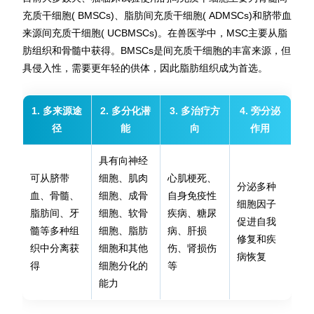
充质干细胞( BMSCs)、脂肪间充质干细胞( ADMSCs)和脐带血
来源间充质干细胞( UCBMSCs)。在兽医学中，MSC主要从脂
肪组织和骨髓中获得。BMSCs是间充质干细胞的丰富来源，但
具侵入性，需要更年轻的供体，因此脂肪组织成为首选。
1. 多来源途
2. 多分化潜
3. 多治疗方
4. 旁分泌
径
能
向
作用
具有向神经
可从脐带
细胞、肌肉
心肌梗死、
分泌多种
血、骨髓、
细胞、成骨
自身免疫性
细胞因子
脂肪间、牙
细胞、软骨
疾病、糖尿
促进自我
髓等多种组
细胞、脂肪
病、肝损
修复和疾
织中分离获
细胞和其他
伤、肾损伤
病恢复
得
细胞分化的
等
能力