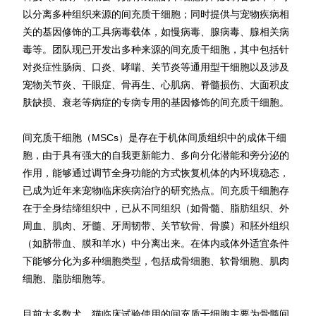
以分离多种组织来源的间充质干细胞；同时提供与宠物疾病相
关的基因修饰的工具病毒载体，如慢病毒、腺病毒、腺相关病
毒等。团队现已开发出多种来源的间充质干细胞，其中包括针
对炎症性肠病、口炎、哮喘、关节炎等通用型干细胞以及涉及
宠物关节炎、干眼症、骨再生、心肌病、脊髓损伤、大面积皮
肤缺损、衰老等病症的专病专用的基因修饰的间充质干细胞。
间充质干细胞（MSCs）是存在于机体间质组织中的成体干细
胞，由于具有强大的自我更新能力、多向分化潜能和旁分泌的
作用，能够通过调节全身功能的方式恢复机体的内环境稳态，
已成为近年来宠物临床疾病治疗的研究热点。间充质干细胞存
在于全身结缔组织中，已从不同组织（如骨髓、脂肪组织、外
周血、肌肉、牙髓、牙周韧带、关节软骨、骨膜）和胚外组织
（如脐带血、膜和羊水）中分离出来。在体内或体外适宜条件
下能够分化为多种细胞类型，包括成骨细胞、软骨细胞、肌肉
细胞、脂肪细胞等。
目前大多数犬、猫临床试验使用的间充质干细胞主要为骨髓间