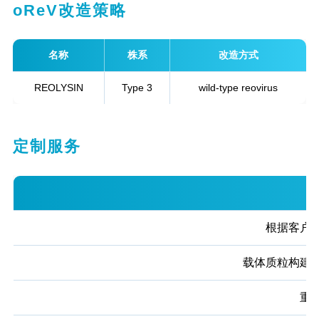
oReV改造策略
名称
株系
改造方式
REOLYSIN
Type 3
wild-type reovirus
定制服务
根据客户
载体质粒构建
重