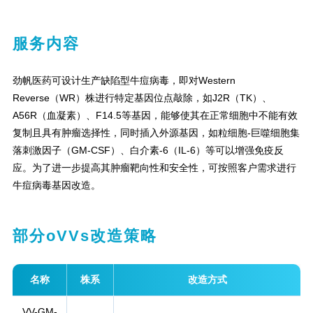
服务内容
劲帆医药可设计生产缺陷型牛痘病毒，即对Western
Reverse（WR）株进行特定基因位点敲除，如J2R（TK）、
A56R（血凝素）、F14.5等基因，能够使其在正常细胞中不能有效
复制且具有肿瘤选择性，同时插入外源基因，如粒细胞-巨噬细胞集
落刺激因子（GM-CSF）、白介素-6（IL-6）等可以增强免疫反
应。为了进一步提高其肿瘤靶向性和安全性，可按照客户需求进行
牛痘病毒基因改造。
部分oVVs改造策略
名称
株系
改造方式
VV-GM-