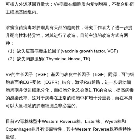
可插入外源基因容量大；VV病毒在细胞质内复制增殖，不整合到宿
主细胞基因组内。
溶瘤痘苗病毒对肿瘤具有天然的趋向性，研究工作者为了进一步提
升靶向性和特异性，对其进行了改造，目前主流的改造方式有两
种：
（1）缺失痘苗病毒生长因子(vaccinia growth factor, VGF)
（2）缺失胸腺激酶( Thymidine kinase, TK)
VV的生长因子（VGF）基因与表皮生长因子（EGF）同源，可与细
胞表面的EGF受体（EGFR）结合，激活Ras通路，进一步启动细
胞周期并促进细胞分化，而细胞分化又会促进TK的合成，提高病毒
的感染效率。这对于病毒在正常的细胞中扩增十分重要，而在本身
可以大量增殖的肿瘤细胞是非必需的。
目前VV毒株株型中Western Reverse株、Lister株、Wyeth株和
Copenhagen株具有溶瘤特性，其中Western Reverse株溶瘤特性
最强。