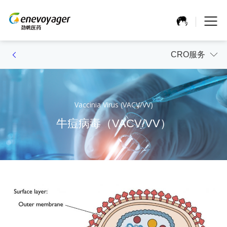
CRO服务
Vaccinia Virus (VACV/VV)
牛痘病毒（VACV/VV）