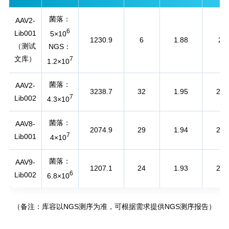
菌落：
AAV2-
6
Lib001
5×10
1230.9
6
1.88
2.3
（测试
NGS：
文库）
7
1.2×10
菌落：
AAV2-
3238.7
32
1.95
2.3
7
Lib002
4.3×10
菌落：
AAV8-
2074.9
29
1.94
2.3
7
Lib001
4×10
菌落：
AAV9-
1207.1
24
1.93
2.3
6
Lib002
6.8×10
（备注：库容以NGS测序为准，可根据需求提供NGS测序报告）