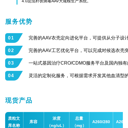
4.0昆虫杆状病毒AAV大规模生产系统。
服务优势
01
完善的AAV衣壳定向进化平台，可提供从分子设
02
完善的AAV工艺优化平台，可以完成对候选衣壳
03
一站式基因治疗CRO/CDMO服务平台及国内独有的
04
灵活的定制化服务，可根据需求开发其他血清型的
现货产品
质粒文
浓度
总量
库容
A260/280
A260/
库名称
（ng/uL）
（mg）