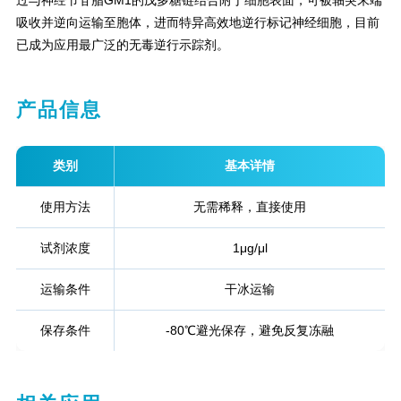
过与神经节苷脂GM1的戊多糖链结合附于细胞表面，可被轴突末端
吸收并逆向运输至胞体，进而特异高效地逆行标记神经细胞，目前
已成为应用最广泛的无毒逆行示踪剂。
产品信息
类别
基本详情
使用方法
无需稀释，直接使用
试剂浓度
1μg/μl
运输条件
干冰运输
保存条件
-80℃避光保存，避免反复冻融