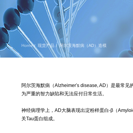
Home
现货产品
阿尔茨海默病（AD）造模
/
/
阿尔茨海默病（Alzheimer's disease,
为严重的智力缺陷和无法应付日常生活。
神经病理学上，AD大脑表现出淀粉样蛋白‐β（Amyloid β
关Tau蛋白组成。