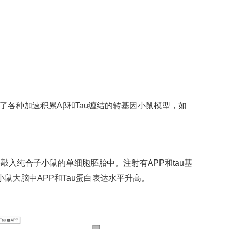
各种加速积累Aβ和Tau缠结的转基因小鼠模型，如
敲入纯合子小鼠的单细胞胚胎中。注射有APP和tau基
V
鼠大脑中APP和Tau蛋白表达水平升高。