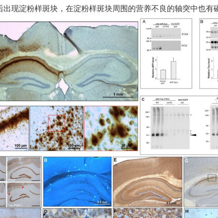
A 6个月后出现淀粉样斑块，在淀粉样斑块周围的营养不良的轴突中也有磷