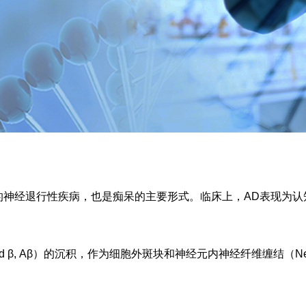
 AD）是最常见的神经退行性疾病，也是痴呆的主要形式。临床上，AD
, Aβ）的沉积，作为细胞外斑块和神经元内神经纤维缠结（Neurofibr