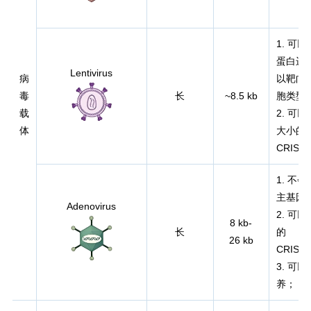
1. 可
蛋白进
Lentivirus
病
以靶向
毒
长
~8.5 kb
胞类型
载
2. 可
体
大小的
CRISP
1. 不
主基因
Adenovirus
2. 可
8 kb-
长
的
26 kb
CRISPR
3. 可
养；