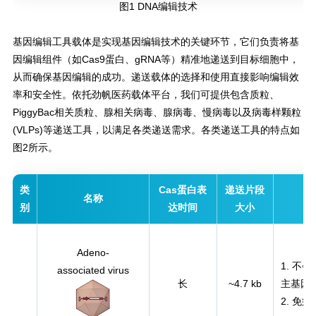
图1 DNA编辑技术
基因编辑工具载体是实现基因编辑技术的关键环节，它们负责将基
因编辑组件（如Cas9蛋白、gRNA等）精准地递送到目标细胞中，
从而确保基因编辑的成功。递送载体的选择和使用直接影响编辑效
率和安全性。依托劲帆医药载体平台，我们可提供包含质粒、
PiggyBac相关质粒、腺相关病毒、腺病毒、慢病毒以及病毒样颗粒
(VLPs)等递送工具，以满足各类递送需求。各类递送工具的特点如
图2所示。
类
Cas蛋白表
递送片段
名称
别
达时间
大小
Adeno-
1. 不
associated virus
长
~4.7 kb
主基因
2. 免