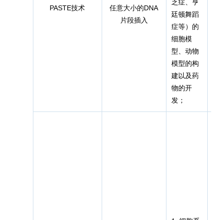
乏症、亨
PASTE技术
任意大小的DNA
廷顿舞蹈
n
片段插入
症等）的
细胞模
型、动物
模型的构
建以及药
物的开
发；