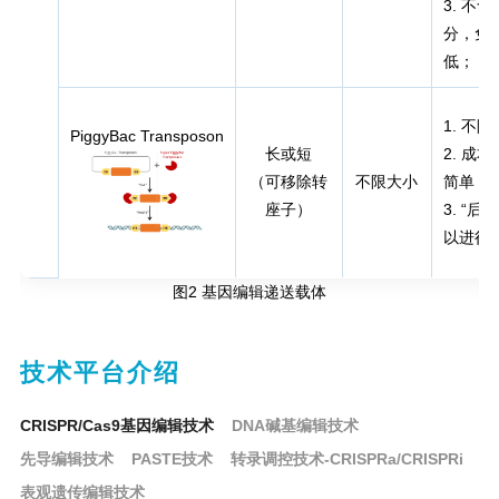
3. 不
分，免
低；
1. 不
PiggyBac Transposon
长或短
2. 成
（可移除转
不限大小
简单
座子）
3. “后
以进行
图2 基因编辑递送载体
技术平台介绍
CRISPR/Cas9基因编辑技术
DNA碱基编辑技术
先导编辑技术
PASTE技术
转录调控技术-CRISPRa/CRISPRi
表观遗传编辑技术