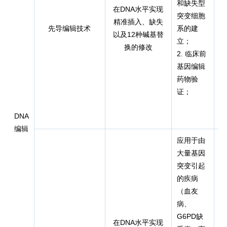
和缺失型
在DNA水平实现
突变细胞
精准插入、缺失
先导编辑技术
系的建
以及12种碱基替
n
立；
换的修改
2. 临床前
基因编辑
药物验
证；
D
NA
编辑
应用于由
大量基因
突变引起
的疾病
（血友
病、
G6PD缺
在DNA水平实现