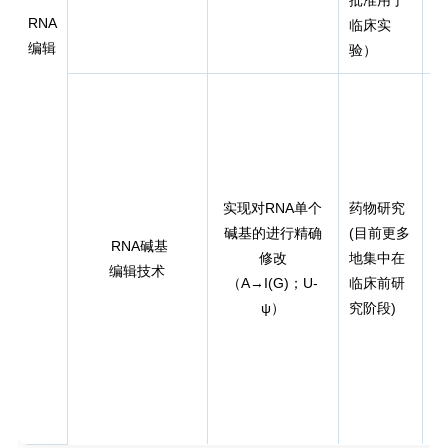
批准用于
RNA
临床实
编辑
验）
实现对RNA单个
药物研究
碱基的进行精确
(目前更多
RNA碱基
修改
地集中在
编辑技术
（A→I(G)；U-
临床前研
S
ψ）
究阶段)