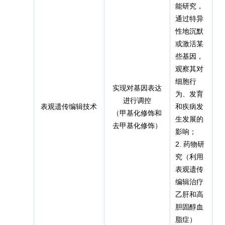
能研究，
通过特异
性地沉默
或激活某
些基因，
观察其对
细胞行
实现对基因表达
为、发育
进行调控
表观遗传
编辑技术
和疾病发
（甲基化修饰和
d
生发展的
去甲基化修饰）
影响；
2. 药物研
究（利用
表观遗传
编辑治疗
乙肝和高
胆固醇血
脂症）