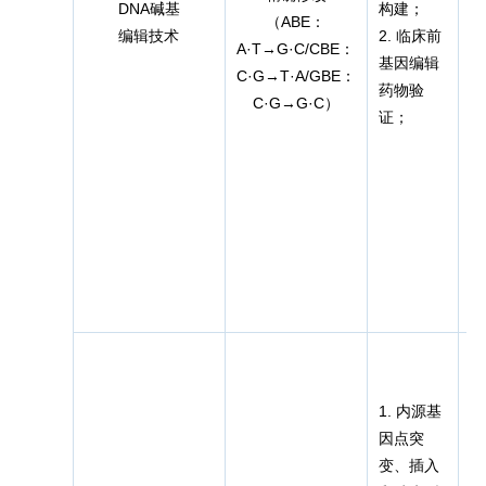
DNA碱基
构建；
（ABE：
编辑技术
2. 临床前
n
A·T→G·C/CBE：
基因编辑
C·G→T·A/GBE：
药物验
C·G→G·C）
证；
1. 内源基
因点突
变、插入