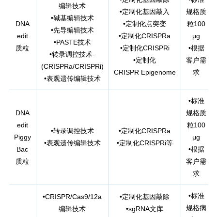
编辑技术
•定制化基因敲入
规格质
•碱基编辑技术
DNA
•定制化点突变
粒100
•先导编辑技术
edit
•定制化CRISPRa
μg
•PASTE技术
质粒
•定制化CRISPRi
•根据
•转录调控技术-
•定制化
客户需
(CRISPRa/CRISPRi)
CRISPR Epigenome
求
•表观遗传编辑技术
•标准
DNA
规格质
edit
粒100
•转录调控技术
•定制化CRISPRa
Piggy
μg
•表观遗传编辑技术
•定制化CRISPRi等
Bac
•根据
质粒
客户需
求
•标准
•CRISPR/Cas9/12a
•定制化基因敲除
规格病
编辑技术
•sgRNA文库