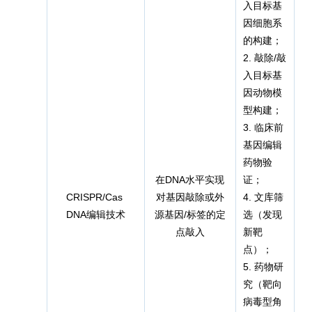
入目标基
因细胞系
的构建；
2. 敲除/敲
入目标基
因动物模
型构建；
3. 临床前
基因编辑
药物验
在DNA水平实现
证；
CRISPR/Cas
对基因敲除或外
4. 文库筛
DNA编辑技术
源基因/标签的定
选（发现
C
点敲入
新靶
点）；
5. 药物研
究（靶向
病毒型角