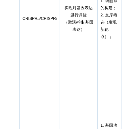
1. 细胞系
实现对基因表达
的构建；
进行调控
2. 文库筛
CRISPRa/CRISPRi
（激活/抑制基因
选（发现
d
表达）
新靶
点）；
1. 基因功