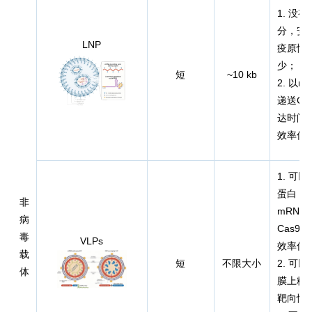
1. 没
分，安
LNP
疫原性
少；
短
~10 kb
2. 以m
递送Ca
达时间
效率低
1. 可
蛋白（R
非
mRNA
病
Cas9
毒
VLPs
效率低
载
短
不限大小
2. 可以
体
膜上糖
靶向性