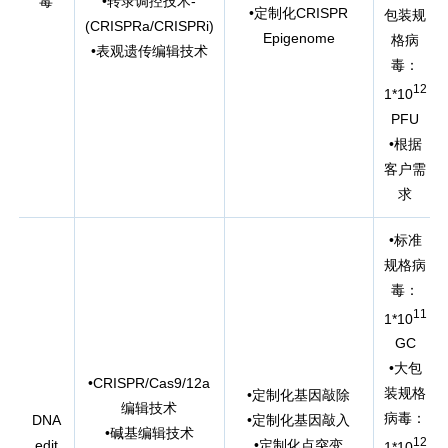
毒
•转录调控技术-
•定制化CRISPR
包装规
(CRISPRa/CRISPRi)
Epigenome
格病
•表观遗传编辑技术
毒：
12
1*10
PFU
•根据
客户需
求
•标准
规格病
毒：
11
1*10
GC
•大包
•CRISPR/Cas9/12a
装规格
•定制化基因敲除
编辑技术
病毒：
DNA
•定制化基因敲入
•碱基编辑技术
12
edit
•定制化点突变
1*10