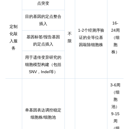
点突变
目的基因的定点整合
16-
插入
定制
1-2个经测序验
24周
化敲
不
基因标签/报告基因
证的全等位基
（细
入服
限
的定点插入
因敲除细胞株
胞
务
株）
用于遗传变异研究的
细胞模型构建（包括
SNV，Indel等）
3-6周
（细
胞
池）
单基因表达调控稳定
9-15
细胞株/细胞池
周
（细