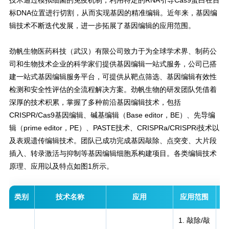
技术通过模拟细菌的免疫机制，利用特定的RNA引导Cas9蛋白在目
标DNA位置进行切割，从而实现基因的精准编辑。近年来，基因编
辑技术不断迭代发展，进一步拓展了基因编辑的应用范围。
劲帆生物医药科技（武汉）有限公司致力于为全球学术界、制药公
司和生物技术企业的科学家们提供基因编辑一站式服务，公司已搭
建一站式基因编辑服务平台，可提供从靶点筛选、基因编辑有效性
检测和安全性评估的全流程解决方案。劲帆生物的研发团队凭借着
深厚的技术积累，掌握了多种前沿基因编辑技术，包括
CRISPR/Cas9基因编辑、碱基编辑（Base editor，BE）、先导编
辑（prime editor，PE）、PASTE技术、CRISPRa/CRISPRi技术以
及表观遗传编辑技术。团队已成功完成基因敲除、点突变、大片段
插入、转录激活与抑制等基因编辑细胞系构建项目。各类编辑技术
原理、应用以及特点如图1所示。
类别
技术名称
应用
应用范围
C
1. 敲除/敲