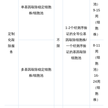
池）
单基因敲除稳定细胞
9-15
株/细胞池
周
（细
1-2个经测序验
胞
定制
证的全等位基
株）
化敲
不
因敲除细胞株/
8-11
除服
限
一个经测序验
周
务
证的基因敲除
（细
细胞池
胞
多基因敲除稳定细胞
池）
株/细胞池
16-
24周
（细
胞
株）