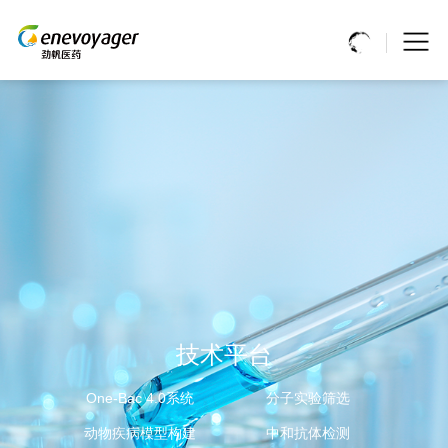
基因研究基础研究CRO服务
技术平台
技术平台
大规模AAV载体CDMO服务
One-Bac 4.0系统
One-Bac 4.0系统
质粒定制/构建
分子实验筛选
分子实验筛选
AAV定制包装
One-Bac 4.0系统实现AAV高产率、高感染活性
动物疾病模型构建
动物疾病模型构建
AAV体内体外评价
中和抗体检测
溶瘤病毒服务
中和抗体检测